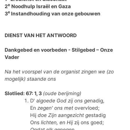
e
2
Noodhulp Israël en Gaza
e
3
Instandhouding van onze gebouwen
DIENST VAN HET ANTWOORD
Dankgebed en voorbeden - Stilgebed – Onze
Vader
Na het voorspel van de organist zingen we (zo
mogelijk) staande ons
Slotlied: 67: 1, 3
(oude berijming)
D' al
goede
God
zij
ons
ge
nadig,
En
zegen'
ons
met
overvloed;
Hij
doe
Zijn
aangezicht
ge
stadig
Ons
lichten,
en
Hij
zij ons goed;
Opdat
elk
ge
negen