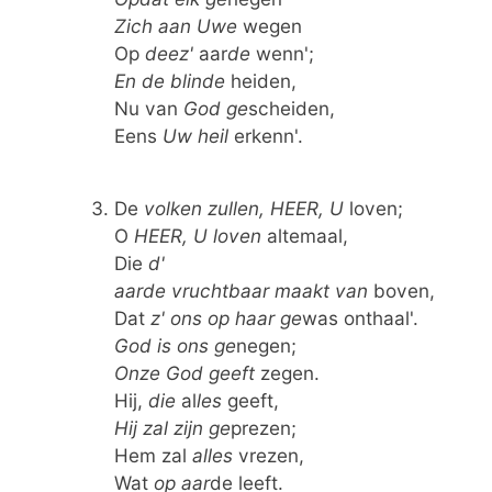
Zich
aan
Uwe
wegen
Op
deez'
aar
de
wenn';
En
de
blinde
heiden,
Nu van
God
ge
scheiden,
Eens
Uw
heil
erkenn'.
De
volken
zullen,
HEER,
U
loven;
O
HEER,
U
loven
altemaal,
Die
d'
aarde
vruchtbaar
maakt
van
boven,
Dat
z' ons
op
haar
ge
was onthaal'.
God
is
ons
ge
negen;
Onze
God
geeft
zegen.
Hij,
die
al
les
geeft,
Hij
zal
zijn
ge
prezen;
Hem zal
alles
vrezen,
Wat
op
aar
de leeft.