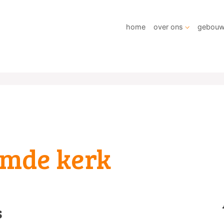
home
over ons
gebou
mde kerk
s