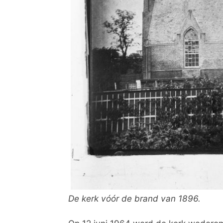
De kerk vóór de brand van 1896.