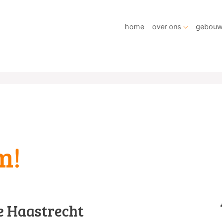
home
over ons
gebou
m!
e Haastrecht