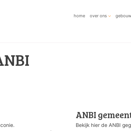
home
over ons
gebou
ANBI
ANBI gemeen
conie.
Bekijk hier de ANBI g