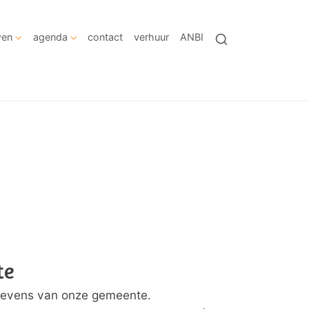
wen
agenda
contact
verhuur
ANBI
te
egevens van onze gemeente.