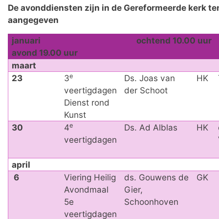
De avonddiensten zijn in de Gereformeerde kerk te
aangegeven
januari ochtend 10.
avond 19.00 uur
maart
e
23
3
Ds. Joas van
HK
veertigdagen
der Schoot
Dienst rond
Kunst
e
30
4
Ds. Ad Alblas
HK
veertigdagen
april
6
Viering Heilig
ds. Gouwens de
GK
Avondmaal
Gier,
5e
Schoonhoven
veertigdagen