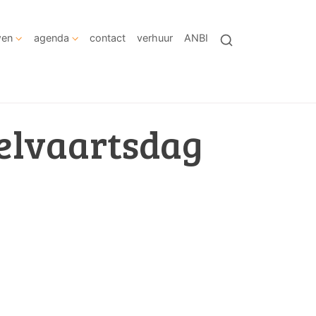
wen
agenda
contact
verhuur
ANBI
lvaartsdag