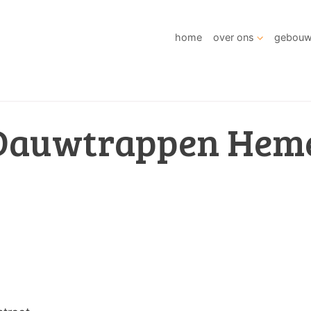
home
over ons
gebou
Dauwtrappen Heme