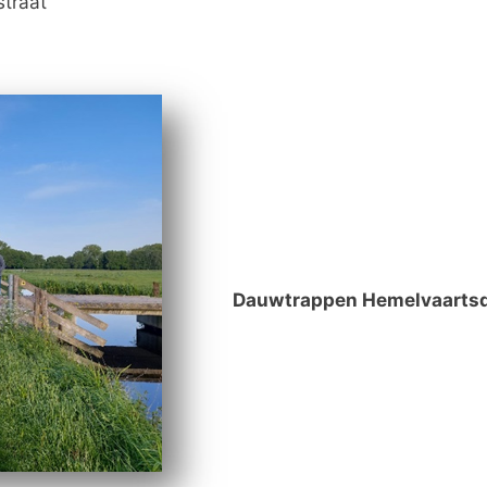
straat
Dauwtrappen Hemelvaartsd